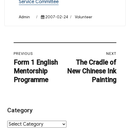
Service Committee
Author
Posted
Categories
Admin
2007-02-24
Volunteer
on
Post
PREVIOUS
NEXT
navigation
Form 1 English
The Cradle of
Previous
Next
Mentorship
New Chinese Ink
post:
post:
Programme
Painting
Category
Category