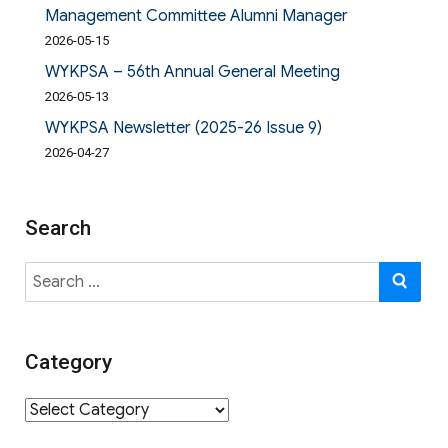
Management Committee Alumni Manager
2026-05-15
WYKPSA – 56th Annual General Meeting
2026-05-13
WYKPSA Newsletter (2025-26 Issue 9)
2026-04-27
Search
Search
SE
for:
Category
Category