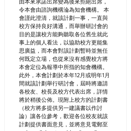
由本來承諾出席變為後來拒絕出席，
令本會由諮詢機構淪為知會機構。 本
會謹此澄清，就該計劃一事，一直與
校方保持良好溝通，而舉辦研討會的
目的是讓校方能夠聽取各位舊生就此
事上的個人看法，以協助校方更能集
思廣益，而本會對該計劃暫時並無任
何既定立場，也從來沒有感覺校方將
本會定位為報導中所指的知會機構。
此外，本會計劃於本年12月或明年1月
間就該計劃舉行研討會，屆時將邀請
各校友、校長及校方代表出席，詳情
將於稍後公佈。現附上校方的計劃書
（校方將多提供另一建議書以作討
論）讓各位參考，歡迎各位校友就該
計劃提供書面意見，並將意見電郵至