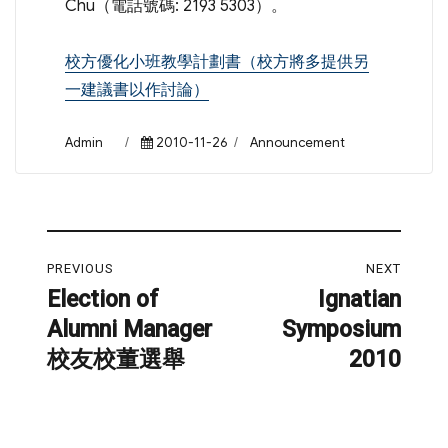
Chu（電話號碼: 2193 5303）。
校方優化小班教學計劃書（校方將多提供另
一建議書以作討論）
Author
Posted
Categories
Admin
2010-11-26
Announcement
on
Post
PREVIOUS
NEXT
navigation
Election of
Ignatian
Previous
Next
Alumni Manager
Symposium
post:
post:
校友校董選舉
2010