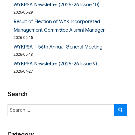
WYKPSA Newsletter (2025-26 Issue 10)
2026-05-29
Result of Election of WYK Incorporated
Management Committee Alumni Manager
2026-05-15
WYKPSA – 56th Annual General Meeting
2026-05-13
WYKPSA Newsletter (2025-26 Issue 9)
2026-04-27
Search
Search
SE
for:
Category