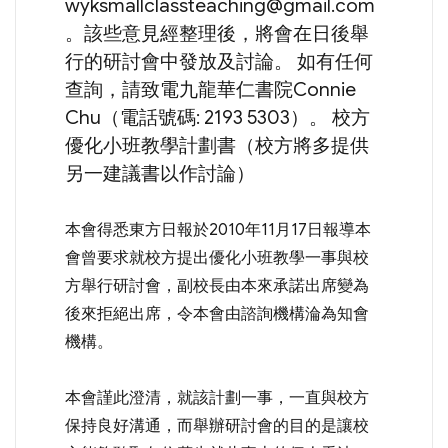
wyksmallclassteaching@gmail.com
。該些意見經整理後，將會在日後舉
行的研討會中發放及討論。 如有任何
查詢，請致電九龍華仁書院Connie
Chu（電話號碼: 2193 5303）。 校方
優化小班教學計劃書（校方將多提供
另一建議書以作討論）
本會得悉東方日報於2010年11月17日報導本
會曾要求就校方提出優化小班教學一事與校
方舉行研討會，副校長由本來承諾出席變為
後來拒絕出席，令本會由諮詢機構淪為知會
機構。
本會謹此澄清，就該計劃一事，一直與校方
保持良好溝通，而舉辦研討會的目的是讓校