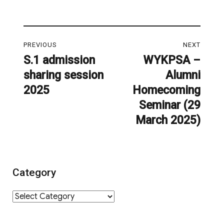
Post
PREVIOUS
NEXT
navigation
S.1 admission
WYKPSA –
Previous
Next
sharing session
Alumni
post:
post:
2025
Homecoming
Seminar (29
March 2025)
Category
Category