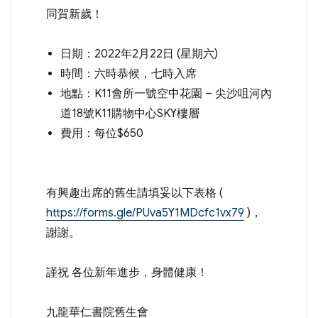
同賀新歲！
日期：2022年2月22日 (星期六)
時間：六時恭候，七時入席
地點：K11會所一號空中花園 – 尖沙咀河內
道18號K11購物中心SKY樓層
費用：每位$650
有興趣出席的舊生請填妥以下表格 (
https://forms.gle/PUva5Y1MDcfc1vx79
)，
謝謝。
謹祝 各位新年進步，身體健康！
九龍華仁書院舊生會