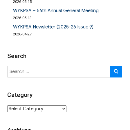
2026-05-15
WYKPSA – 56th Annual General Meeting
2026-05-13
WYKPSA Newsletter (2025-26 Issue 9)
2026-04-27
Search
Search
SE
for:
Category
Category