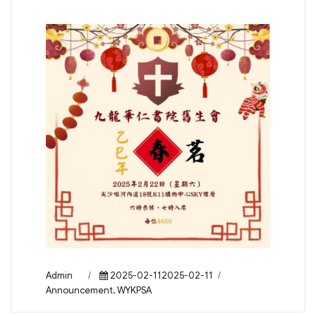
Author
Posted
Categories
Admin
2025-02-112025-02-11
on
Announcement
,
WYKPSA